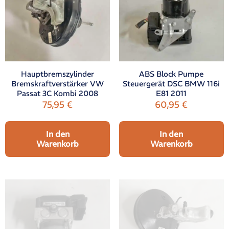
Hauptbremszylinder
ABS Block Pumpe
Bremskraftverstärker VW
Steuergerät DSC BMW 116i
Passat 3C Kombi 2008
E81 2011
75,95
€
60,95
€
In den
In den
Warenkorb
Warenkorb