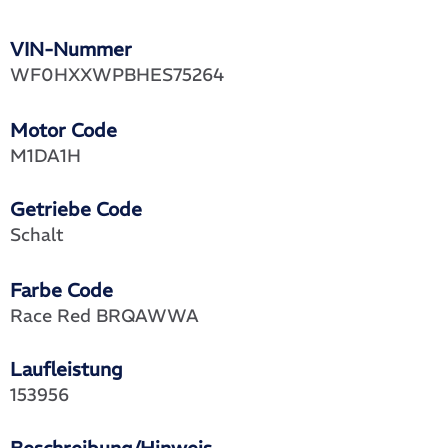
VIN-Nummer
WF0HXXWPBHES75264
Motor Code
M1DA1H
Getriebe Code
Schalt
Farbe Code
Race Red BRQAWWA
Laufleistung
153956