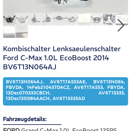
Kombischalter Lenksaeulenschalter
Ford C-Max 1.0L EcoBoost 2014
BV6T13N064AJ
BV6T13N064AJ, AV6T17A553AE, BV6T13N064,
FBVDA, 14Feb210437DACZ, AV6T17A553, FBYDA,
13Dec070333CBCH, AV6T13335,
13Dec130084AACH, AV6T13335AD
Fahrzeugdetails:
FORD
Grand C-Max 1.0L EcoBoost 125PS