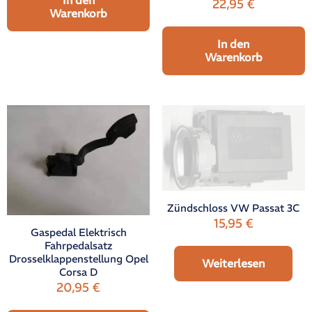
22,95
€
Warenkorb
In den
Warenkorb
Zündschloss VW Passat 3C
15,95
€
Gaspedal Elektrisch
Fahrpedalsatz
Drosselklappenstellung Opel
Weiterlesen
Corsa D
20,95
€