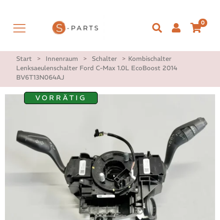
0
Start
>
Innenraum
>
Schalter
>
Kombischalter
Lenksaeulenschalter Ford C-Max 1.0L EcoBoost 2014
BV6T13N064AJ
VORRÄTIG