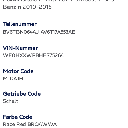
Benzin 2010-2015
Teilenummer
BV6T13N064AJ, AV6T17A553AE
VIN-Nummer
WF0HXXWPBHES75264
Motor Code
M1DA1H
Getriebe Code
Schalt
Farbe Code
Race Red BRQAWWA