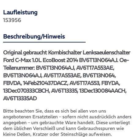
Laufleistung
153956
Beschreibung/Hinweis
Original gebraucht Kombischalter Lenksaeulenschalter
Ford C-Max 1.0L EcoBoost 2014 BV6T13N064AJ. Oe-
Teilenummer: BV6T13N064AJ, AV6T17A553AE,
BV6T13N064AJ, AV6T17A553AE, BV6T13N064,
FBVDA, 14Feb210437DACZ, AV6T17A553, FBYDA,
13Dec070333CBCH, AV6T13335, 13Dec130084AACH,
AV6T13335AD
Bitte beachten Sie, dass es sich bei allen von uns
angebotenen Ersatzteilen – sofern nicht ausdrücklich anders
angegeben – um gebrauchte Ware handelt. Diese unterliegt
dem üblichen Verschleiß und kann Gebrauchsspuren wie
kleine Dellen, Kratzer oder Steinschläge aufweisen.