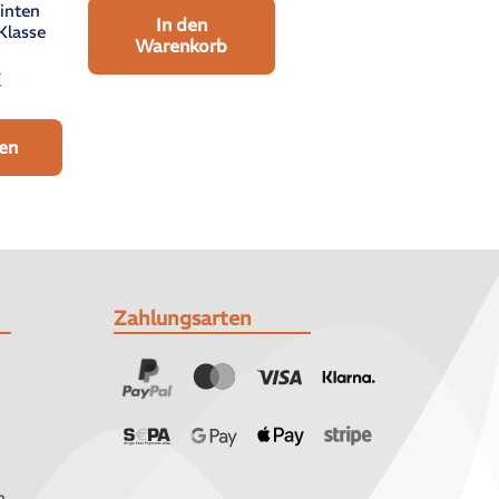
inten
In den
Klasse
Warenkorb
€
en
Zahlungsarten
n