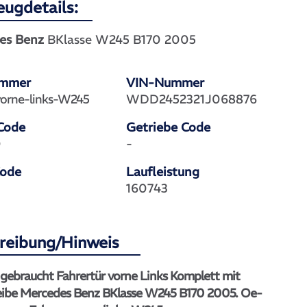
eugdetails:
es Benz
BKlasse W245 B170 2005
ummer
VIN-Nummer
vorne-links-W245
WDD2452321J068876
Code
Getriebe Code
0
-
Code
Laufleistung
160743
reibung/Hinweis
 gebraucht Fahrertür vorne Links Komplett mit
eibe Mercedes Benz BKlasse W245 B170 2005. Oe-