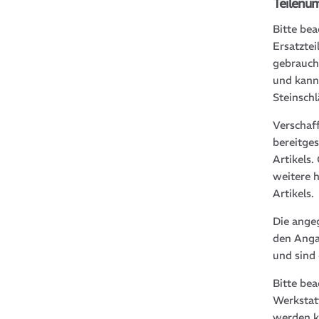
Teilenu
Bitte bea
Ersatztei
gebrauch
und kann
Steinsch
Verschaf
bereitge
Artikels
weitere 
Artikels.
Die ange
den Anga
und sind
Bitte be
Werkstat
werden k