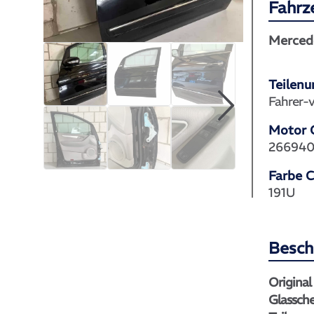
Fahrz
Merced
Teilen
Fahrer-
Motor 
26694
Farbe 
191U
Besch
Original
Glassch