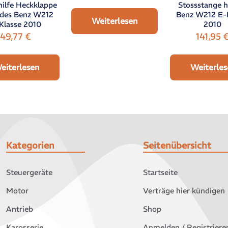
hilfe Heckklappe
Stossstange h
des Benz W212
Benz W212 E-
Weiterlesen
Klasse 2010
2010
49,77
€
141,95
eiterlesen
Weiterles
Kategorien
Seitenübersicht
Steuergeräte
Startseite
Motor
Verträge hier kündigen
Antrieb
Shop
Karosserie
Anmelden / Registriere