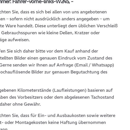
mmer: Fahrer-vorne-links-W245, -
chten Sie, dass es sich bei allen von uns angebotenen
len – sofern nicht ausdrücklich anders angegeben – um
te Ware handelt. Diese unterliegt dem üblichen Verschleiß
 Gebrauchsspuren wie kleine Dellen, Kratzer oder
läge aufweisen.
fen Sie sich daher bitte vor dem Kauf anhand der
stellten Bilder einen genauen Eindruck vom Zustand des
. Gerne senden wir Ihnen auf Anfrage (Email / Whatsapp)
hochauflösende Bilder zur genauen Begutachtung des
gebenen Kilometerstände (Laufleistungen) basieren auf
ben des Vorbesitzers oder dem abgelesenen Tachostand
 daher ohne Gewähr.
achten Sie, dass für Ein- und Ausbaukosten sowie weitere
t- oder Montagekosten keine Haftung übernommen
ann.