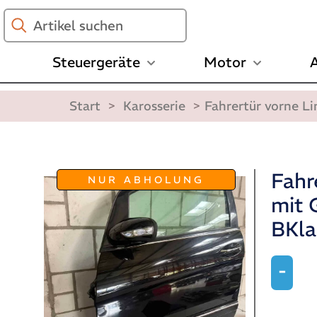
Artikel
suchen
Steuergeräte
Motor
A
Start
>
Karosserie
>
Fahrertür vorne L
Fahr
NUR ABHOLUNG
mit 
BKla
-