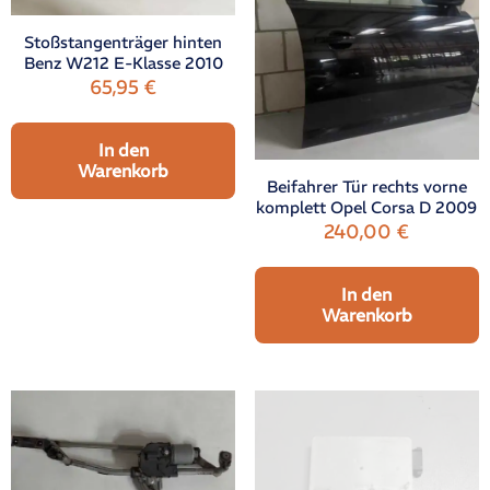
Stoßstangenträger hinten
Benz W212 E-Klasse 2010
65,95
€
In den
Warenkorb
Beifahrer Tür rechts vorne
komplett Opel Corsa D 2009
240,00
€
In den
Warenkorb