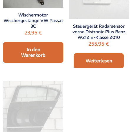
Wischermotor
Wischergestänge VW Passat
Steuergerät Radarsensor
3C
vorne Distronic Plus Benz
23,95
€
W212 E-Klasse 2010
255,95
€
In den
Warenkorb
Weiterlesen