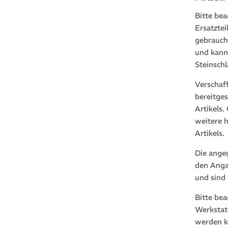
Bitte bea
Ersatztei
gebrauch
und kann
Steinsch
Verschaf
bereitge
Artikels
weitere 
Artikels.
Die ange
den Anga
und sind
Bitte be
Werkstat
werden k