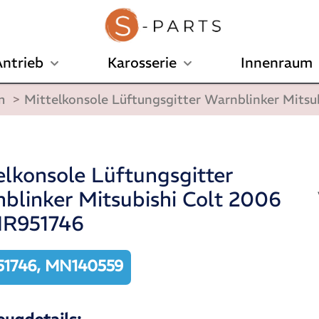
ntrieb
Karosserie
Innenraum
m
>
Mittelkonsole Lüftungsgitter Warnblinker Mitsu
elkonsole Lüftungsgitter
blinker Mitsubishi Colt 2006
MR951746
1746, MN140559