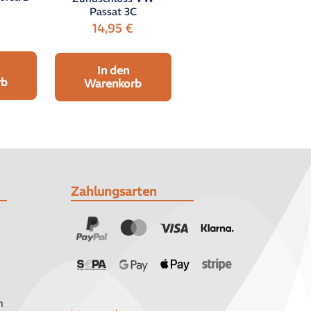
Passat 3C
14,95
€
In den
rb
Warenkorb
Zahlungsarten
n