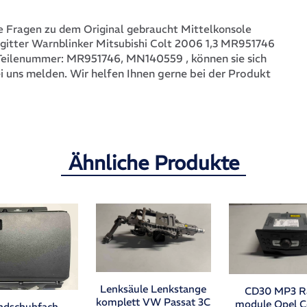
 Fragen zu dem Original gebraucht Mittelkonsole
gitter Warnblinker Mitsubishi Colt 2006 1,3 MR951746
MR951746, MN140559
, können sie sich
Teilenummer:
i uns melden. Wir helfen Ihnen gerne bei der Produkt
Ähnliche Produkte
Lenksäule Lenkstange
CD30 MP3 R
komplett VW Passat 3C
module Opel C
ndschuhfach