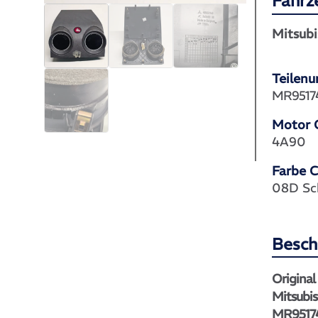
Fahrz
Mitsubi
Teilen
MR9517
Motor 
4A90
Farbe 
08D Sc
Besch
Original
Mitsubi
MR9517