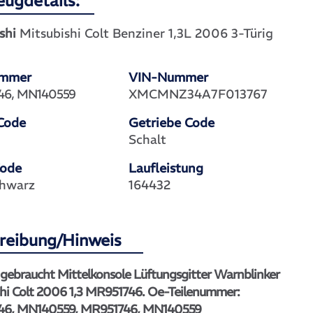
eugdetails:
shi
Mitsubishi Colt Benziner 1,3L 2006 3-Türig
ummer
VIN-Nummer
46, MN140559
XMCMNZ34A7F013767
Code
Getriebe Code
Schalt
Code
Laufleistung
hwarz
164432
reibung/Hinweis
 gebraucht Mittelkonsole Lüftungsgitter Warnblinker
shi Colt 2006 1,3 MR951746. Oe-Teilenummer:
46, MN140559, MR951746, MN140559