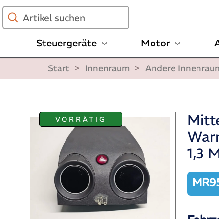
Artikel
suchen
Steuergeräte
Motor
A
Start
>
Innenraum
>
Andere Innenrau
Mitt
VORRÄTIG
Warn
1,3 
MR95