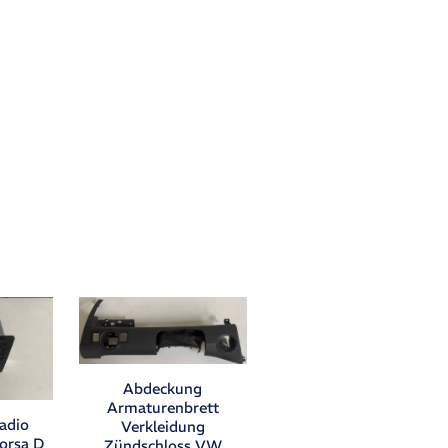
Abdeckung
Armaturenbrett
adio
Verkleidung
orsa D
Zündschloss VW