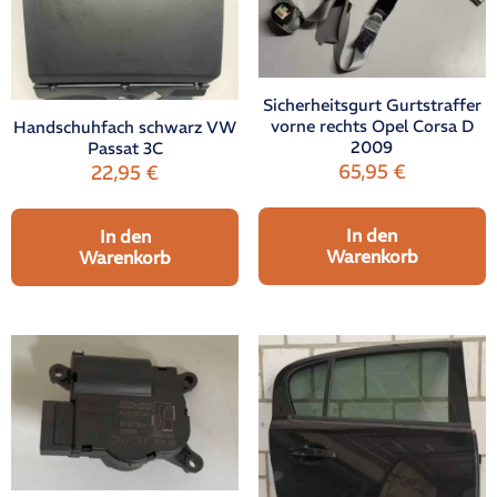
Sicherheitsgurt Gurtstraffer
vorne rechts Opel Corsa D
Handschuhfach schwarz VW
2009
Passat 3C
65,95
€
22,95
€
In den
In den
Warenkorb
Warenkorb