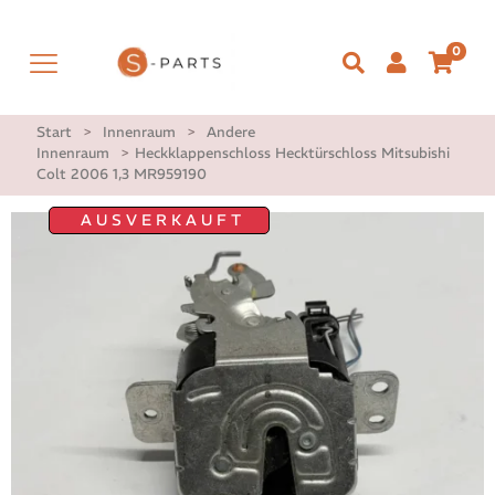
0
Start
>
Innenraum
>
Andere
Innenraum
>
Heckklappenschloss Hecktürschloss Mitsubishi
Colt 2006 1,3 MR959190
AUSVERKAUFT