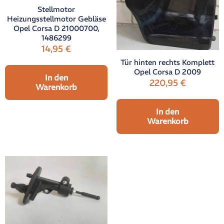
Stellmotor
Heizungsstellmotor Gebläse
Opel Corsa D 21000700,
1486299
14,95
€
Tür hinten rechts Komplett
Opel Corsa D 2009
In den
220,95
€
Warenkorb
In den
Warenkorb