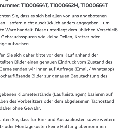
lenummer: T1000664T, T1000662M, T1000664T
chten Sie, dass es sich bei allen von uns angebotenen
len – sofern nicht ausdrücklich anders angegeben – um
te Ware handelt. Diese unterliegt dem üblichen Verschleiß
 Gebrauchsspuren wie kleine Dellen, Kratzer oder
läge aufweisen.
fen Sie sich daher bitte vor dem Kauf anhand der
stellten Bilder einen genauen Eindruck vom Zustand des
. Gerne senden wir Ihnen auf Anfrage (Email / Whatsapp)
hochauflösende Bilder zur genauen Begutachtung des
gebenen Kilometerstände (Laufleistungen) basieren auf
ben des Vorbesitzers oder dem abgelesenen Tachostand
 daher ohne Gewähr.
achten Sie, dass für Ein- und Ausbaukosten sowie weitere
t- oder Montagekosten keine Haftung übernommen