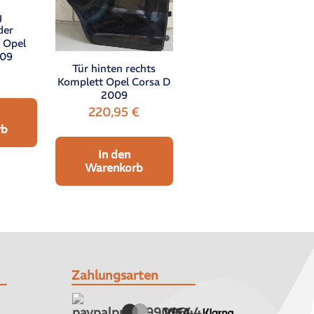
g
der
 Opel
009
Tür hinten rechts
Komplett Opel Corsa D
2009
220,95
€
rb
In den
Warenkorb
Zahlungsarten