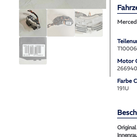
Fahrz
Merced
Teilen
T10006
Motor 
26694
Farbe 
191U
Besch
Origina
Innenra