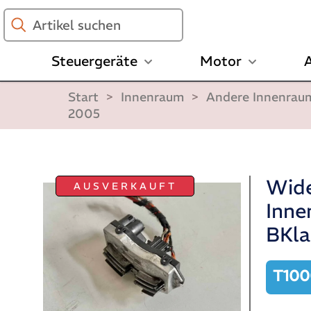
Artikel
suchen
Steuergeräte
Motor
A
Start
>
Innenraum
>
Andere Innenrau
2005
Wide
AUSVERKAUFT
Inne
BKla
T10