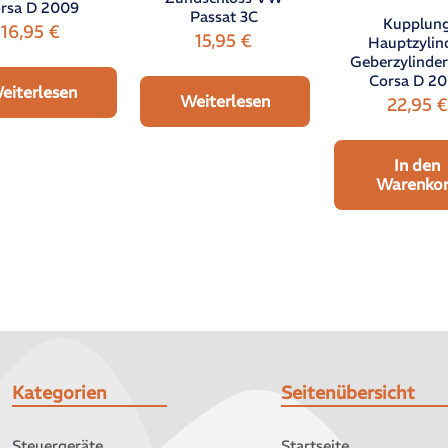
rsa D 2009
Passat 3C
Kupplun
16,95
€
15,95
€
Hauptzylin
Geberzylinder
Corsa D 2
eiterlesen
Weiterlesen
22,95
€
In den
Warenko
Kategorien
Seitenübersicht
Steuergeräte
Startseite