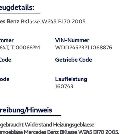
eugdetails:
es Benz
BKlasse W245 B170 2005
ummer
VIN-Nummer
64T, T1000662M
WDD2452321J068876
Code
Getriebe Code
0
Code
Laufleistung
160743
reibung/Hinweis
l gebraucht Widerstand Heizungsgeblaese
umgebläse Mercedes Benz BKlasse W245 B170 2005.