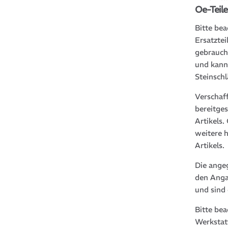
Oe-Tei
Bitte bea
Ersatztei
gebrauch
und kann
Steinsch
Verschaf
bereitge
Artikels
weitere 
Artikels.
Die ange
den Anga
und sind
Bitte be
Werkstat