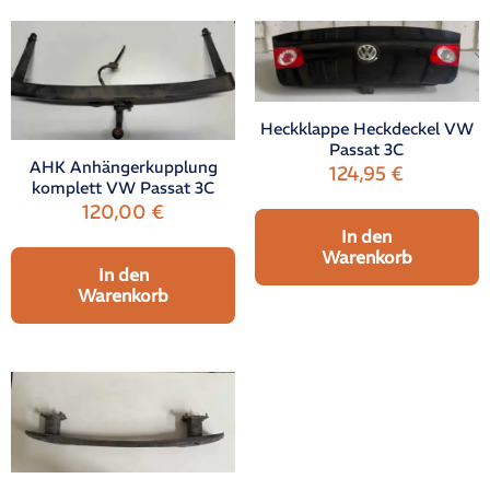
Heckklappe Heckdeckel VW
Passat 3C
AHK Anhängerkupplung
124,95
€
komplett VW Passat 3C
120,00
€
In den
Warenkorb
In den
Warenkorb