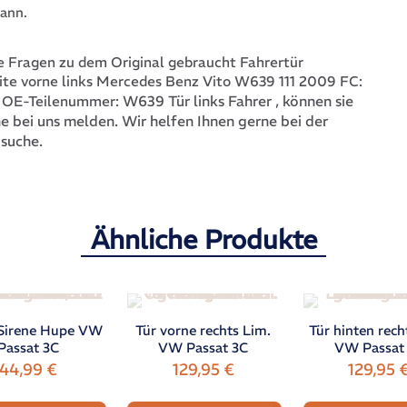
ann.
 Fragen zu dem Original gebraucht Fahrertür
ite vorne links Mercedes Benz Vito W639 111 2009 FC:
W639 Tür links Fahrer
, können sie
t OE-Teilenummer:
ne bei uns melden. Wir helfen Ihnen gerne bei der
 suche.
Ähnliche Produkte
Sirene Hupe VW
Tür vorne rechts Lim.
Tür hinten rech
Passat 3C
VW Passat 3C
VW Passat
44,99
€
129,95
€
129,95