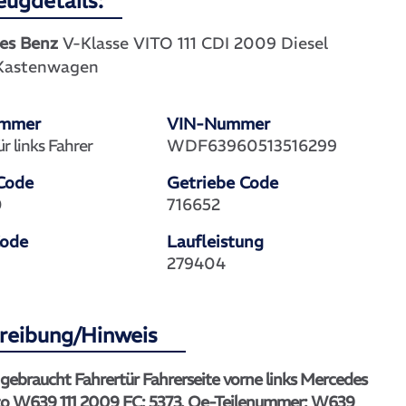
eugdetails:
es Benz
V-Klasse VITO 111 CDI 2009 Diesel
Kastenwagen
ummer
VIN-Nummer
 links Fahrer
WDF63960513516299
Code
Getriebe Code
0
716652
Code
Laufleistung
279404
reibung/Hinweis
 gebraucht Fahrertür Fahrerseite vorne links Mercedes
to W639 111 2009 FC: 5373. Oe-Teilenummer: W639