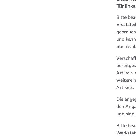
Tür link
Bitte bea
Ersatztei
gebrauch
und kann
Steinsch
Verschaf
bereitge
Artikels
weitere 
Artikels.
Die ange
den Anga
und sind
Bitte be
Werkstat