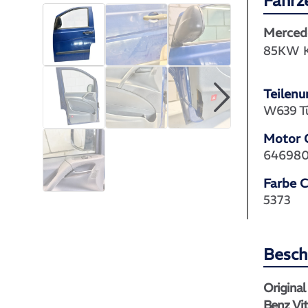
Fahrz
Merced
85KW 
Teilen
W639 Tür
Motor 
64698
Farbe 
5373
Besch
Original
Benz Vi