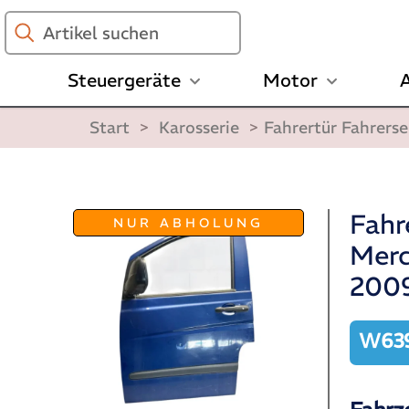
Artikel
suchen
Steuergeräte
Motor
A
Start
>
Karosserie
>
Fahrertür Fahrers
Fahr
NUR ABHOLUNG
Merc
2009
W639