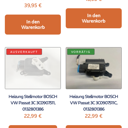
39,95
€
In den
Warenkorb
In den
Warenkorb
AUSVERKAUFT
VORRÄTIG
Heizung Stellmotor BOSCH
Heizung Stellmotor BOSCH
VW Passat 3C 3C0907511,
VW Passat 3C 3C0907511C,
0132801386
0132801386
22,99
€
22,99
€