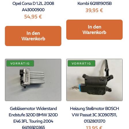
Opel Corsa D 1.2L 2008
Kombi 6Q1819015B
A43000900
39,95
€
54,95
€
In den
Warenkorb
In den
Warenkorb
VORRÄTIG
VORRÄTIG
Gebläsemotor Widerstand
Heizung Stellmotor BOSCH
Endstufe 320D BMW 320D
VW Passat 3C 3C0907511,
E46 3FL Touring 2004
0132801370
64116920365
13,95
€