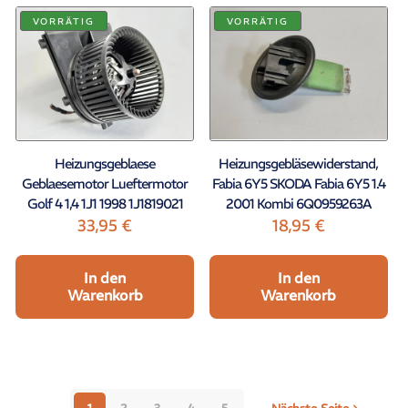
VORRÄTIG
VORRÄTIG
Heizungsgeblaese
Heizungsgebläsewiderstand,
Geblaesemotor Lueftermotor
Fabia 6Y5 SKODA Fabia 6Y5 1.4
Golf 4 1,4 1J1 1998 1J1819021
2001 Kombi 6Q0959263A
33,95
€
18,95
€
In den
In den
Warenkorb
Warenkorb