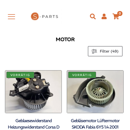
0
MOTOR
Filter (49)
VORRÄTIG
VORRÄTIG
Geblaesewiderstand
Gebläsemotor Lüftermotor
Heizungswiderstand Corsa D
SKODA Fabia 6Y5 1.4 2001