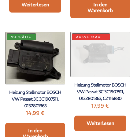
Weiterlesen
In den
Warenkorb
VORRÄTIG
AUSVERKAUFT
Heizung Stellmotor BOSCH
VW Passat 3C 3C1907511,
Heizung Stellmotor BOSCH
0132801363, CZ116880
VW Passat 3C 3C1907511,
17,99
€
0132801363
14,99
€
Weiterlesen
In den
Warenkorb