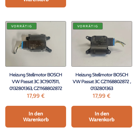
VORRÄTIG
VORRÄTIG
Heizung Stellmotor BOSCH
Heizung Stellmotor BOSCH
VW Passat 3C 3C1907511,
VW Passat 3C CZ1168802872 ,
0132801363, CZ1168802872
0132801363
17,99
€
17,99
€
In den
In den
Warenkorb
Warenkorb